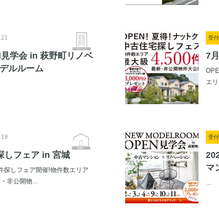
.21
受付
PEN見学会 in 萩野町リノベ
7
デルルーム
OP
エリ
.19
受付
しフェア in 宮城
20
マ
件探しフェア開催!物件数エリア
・非公開物...
...