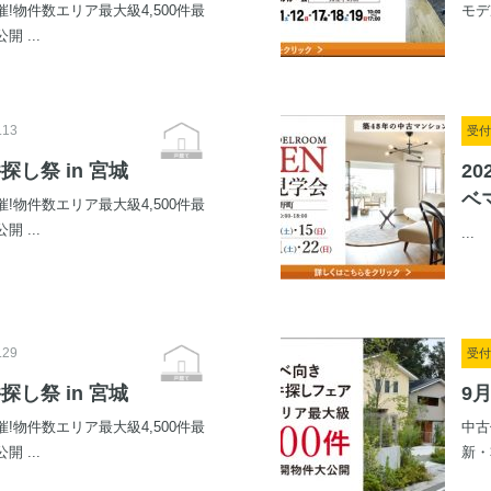
!物件数エリア最大級4,500件最
モデ
 ...
.13
受付
探し祭 in 宮城
20
ベ
!物件数エリア最大級4,500件最
 ...
...
.29
受付
探し祭 in 宮城
9
!物件数エリア最大級4,500件最
中古
 ...
新・