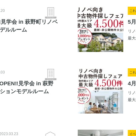
.20
これ
PEN見学会 in 萩野町リノベ
5
デルルーム
リノ
最大
.03
これ
W OPEN‼見学会 in 萩野
4
ションモデルルーム
リノ
最大
2023.03.23
イベ