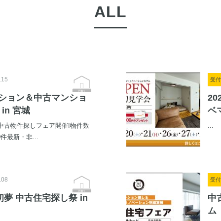
ALL
.15
受付
ーション＆中古マンショ
20
in 宮城
ベ
中古物件探しフェア開催!物件数
...
件最新・非...
.08
受付
春初夢 中古住宅探し祭 in
中
ム