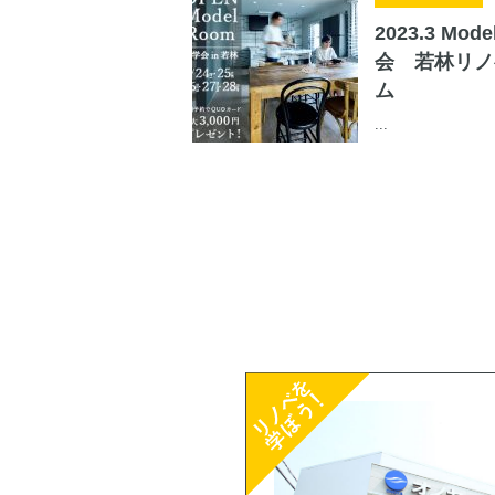
2023.3 Mo
会 若林リノ
ム
...