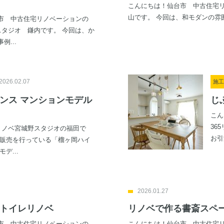
こんにちは！仙台市 中古住宅リ
山です。 今回は、和モダンの雰囲
市 中古住宅リノベーションの
スタジオ 鎌内です。 今回は、か
例...
2026.02.07
施工
ンス マンションモデル
じ
こん
36
5リノベ宮城野スタジオの福田で
お引
に販売を行っている「榴ヶ岡ハイ
デ...
2026.01.27
トイレリノベ
リノベで作る書斎スペ