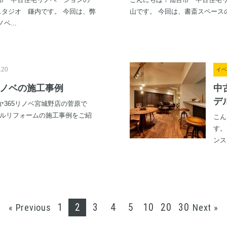
市 中古住宅リノベーションの
こんにちは！仙台市 中古住宅リ
スタジオ 鎌内です。 今回は、弊
山です。 今回は、書斎スペースの
ベ...
.20
イベ
ノベの施工事例
中
デ
ヤ365リノベ宮城野店の菅原で
フルリフォームの施工事例をご紹
こん
す。
ンス
1
2
3
4
5
10
20
30
« Previous
Next »