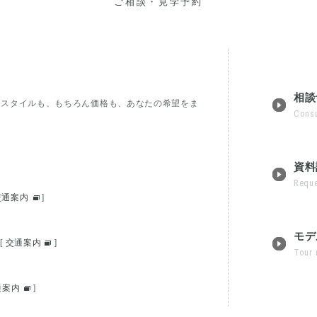
ご相談・見学予約
相談
フスタイルも、もちろん価格も、あなたの希望をま
Consu
資料
Reque
交通案内
]
モデ
[
交通案内
]
Tour 
通案内
]