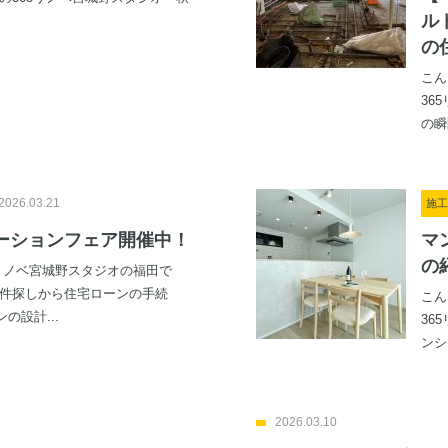
ル
の
こん
36
の瞬
2026.03.21
施工
ーションフェア開催中！
マ
の
5リノベ宮城野スタジオの福田で
物件探しから住宅ローンの手続
こん
の設計...
36
ンシ
2026.03.10