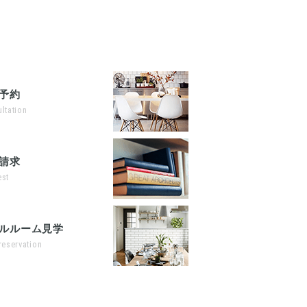
予約
ltation
請求
st
ルルーム見学
reservation