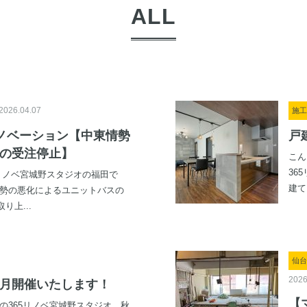
ALL
2026.04.07
施工
ノベーション【中東情勢
戸
の受注停止】
こん
36
5リノベ宮城野スタジオの福田で
建て
情勢の悪化によるユニットバスの
り上...
仙台
2026
4月開催いたします！
【
の365リノベ宮城野スタジオ 秋