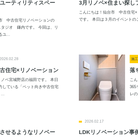
ユーティリティスペー
3月リノベ×住まい探し
こんにちは！仙台市 中古住宅×
です。 本日は３月のイベントのご
市 中古住宅リノベーションの
スタジオ 鎌内です。 今回は、リ
ユ...
2026.02.28
施工
古住宅×リノベーション
落
リノベ宮城野店の福田です。 本日
こん
力している「ペット向き中古住宅
36
..
レの
2026.02.17
させるようなリノベー
LDKリノベーション事