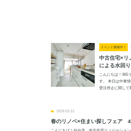
イベント開催中！
中古住宅×リ
による水回り
こんにちは！36
す。 本日は中東
受注停止に関して取
2026.03.31
春のリノベ×住まい探しフェア 
こんにちは！仙台市 中古住宅リノベーション