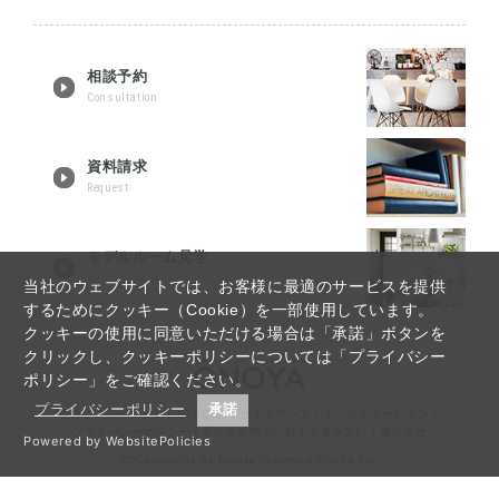
相談予約
Consultation
資料請求
Request
モデルルーム見学
Tour reservation
当社のウェブサイトでは、お客様に最適のサービスを提供
するためにクッキー（Cookie）を一部使用しています。
クッキーの使用に同意いただける場合は「承諾」ボタンを
クリックし、クッキーポリシーについては「プライバシー
ポリシー」をご確認ください。
プライバシーポリシー
承諾
仙台リノベーションTOP
｜
Q&A
｜
サイトマップ
｜
インフォメーション
｜
プライバシーポリシー
｜
反社会的勢力に対する基本方針
｜
運営会社
Powered by WebsitePolicies
(C)Copyrights All Rights Reserved,Onoya Inc.