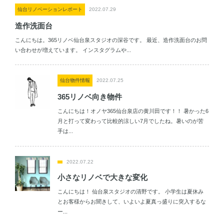
仙台リノベーションレポート
2022.07.29
造作洗面台
こんにちは。365リノベ仙台泉スタジオの深谷です。 最近、造作洗面台のお問
い合わせが増えています。 インスタグラムや...
仙台物件情報
2022.07.25
365リノベ向き物件
こんにちは！オノヤ365仙台泉店の黄川田です！！ 暑かった6
月と打って変わって比較的涼しい7月でしたね。暑いのが苦
手は...
2022.07.22
小さなリノベで大きな変化
こんにちは！ 仙台泉スタジオの清野です。 小学生は夏休み
とお客様からお聞きして、いよいよ夏真っ盛りに突入するな
ー...