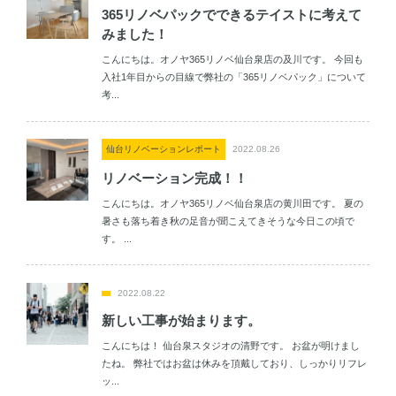
365リノベパックでできるテイストに考えて
みました！
こんにちは。オノヤ365リノベ仙台泉店の及川です。 今回も
入社1年目からの目線で弊社の「365リノベパック」について
考...
仙台リノベーションレポート
2022.08.26
リノベーション完成！！
こんにちは。オノヤ365リノベ仙台泉店の黄川田です。 夏の
暑さも落ち着き秋の足音が聞こえてきそうな今日この頃で
す。 ...
2022.08.22
新しい工事が始まります。
こんにちは！ 仙台泉スタジオの清野です。 お盆が明けまし
たね。 弊社ではお盆は休みを頂戴しており、しっかりリフレ
ッ...