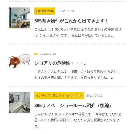
仙台物件情報
2022.07.18
365向き物件がこれから出てきます！
こんばんは！ 365リノベ事業部 仙台泉スタジオの櫻井 雅也
(さくらい まさや)です。 最近は雨が続いていました...
2022.07.15
シロアリの危険性・・・。
皆さんこんにちは！ 365リノベ仙台泉店の竹内です！
セミの鳴き声が聞こえてきて、夏真っ盛りですね。 ...
インテリア, 仙台おすすめスポット
2022.07.11
365リノベ ショールーム紹介（後編）
こんにちは！ 仙台スタジオの岩見です！ 今年はもうないと
思っていた梅雨の到来に、なんだか少し憂鬱な気分ですよ
ね。...