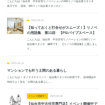
こんにちは！仙台市 中古住宅リノベーションの365リノベ仙台泉スタジオ
及川です。 現在、365リノベ仙台泉スタジオと...
2025.06.15
【知っておくと打合せがスムーズ！】リノベ
の用語集 第11回 【PS/パイプスペース】
こんにちは。仙台市 中古住宅リノベーションの365リノベ
仙台南スタジオ 鎌田です。 【リノベの用語集】と題しまし
て...
2025.06.14
マンションでも叶う土間のある暮らし
こんにちは！ オノヤ３６５リノベ・仙台南スタジオの杉原です。 近頃雑誌や
SNSでよく見る『土間のある暮らし』...
イベント開催中！
2025.06.08
【仙台市中古住宅専門店】イベント開催中で