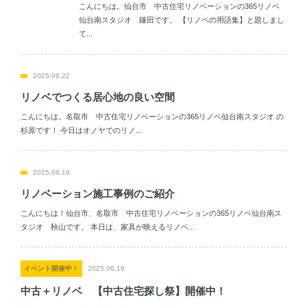
こんにちは。仙台市 中古住宅リノベーションの365リノベ
仙台南スタジオ 鎌田です。 【リノベの用語集】と題しまし
て...
2025.06.22
リノベでつくる居心地の良い空間
こんにちは。名取市 中古住宅リノベーションの365リノベ仙台南スタジオ の
杉原です！ 今日はオノヤでのリノ...
2025.06.19
リノベーション施工事例のご紹介
こんにちは！仙台市、名取市 中古住宅リノベーションの365リノベ仙台南ス
タジオ 秋山です。 本日は、家具が映えるリノベ...
イベント開催中！
2025.06.16
中古＋リノベ 【中古住宅探し祭】開催中！