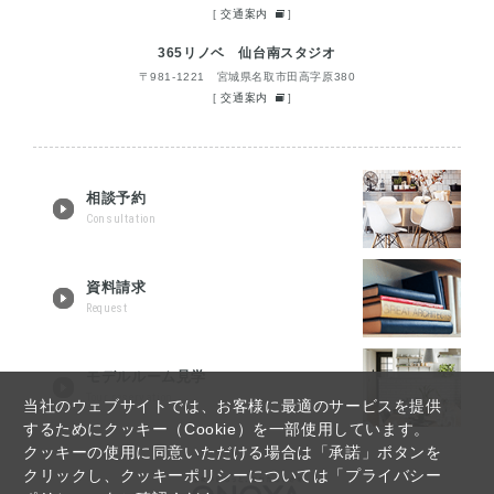
[
交通案内
]
365リノベ 仙台南スタジオ
〒981-1221 宮城県名取市田高字原380
[
交通案内
]
相談予約
Consultation
資料請求
Request
モデルルーム見学
Tour reservation
当社のウェブサイトでは、お客様に最適のサービスを提供
するためにクッキー（Cookie）を一部使用しています。
クッキーの使用に同意いただける場合は「承諾」ボタンを
クリックし、クッキーポリシーについては「プライバシー