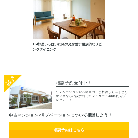
武骨なビンテージリ
#04
部屋いっぱいに陽の光が差す開放的なリビ
#09
家で過ごす時間
ングダイニング
スタイルリノベーシ
相談予約受付中！
リノベーションや不動産のこと相談してみません
か？今なら相談予約でギフトカード3000円分プ
レゼント！
中古マンション×リノベーションについて相談しよう！
相談予約はこちら