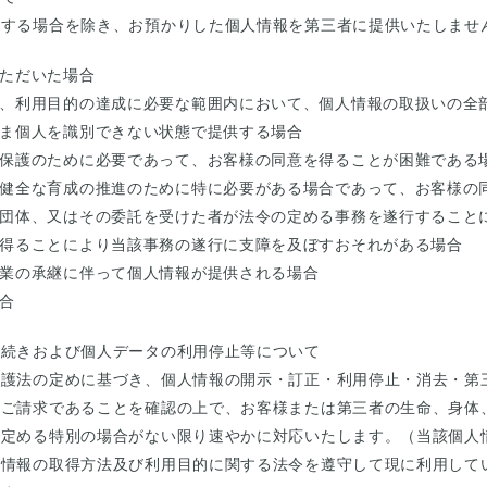
当する場合を除き、お預かりした個人情報を第三者に提供いたしませ
ただいた場合
、利用目的の達成に必要な範囲内において、個人情報の取扱いの全
ま個人を識別できない状態で提供する場合
保護のために必要であって、お客様の同意を得ることが困難である
健全な育成の推進のために特に必要がある場合であって、お客様の
団体、又はその委託を受けた者が法令の定める事務を遂行すること
得ることにより当該事務の遂行に支障を及ぼすおそれがある場合
業の承継に伴って個人情報が提供される場合
合
手続きおよび個人データの利用停止等について
保護法の定めに基づき、個人情報の開示・訂正・利用停止・消去・第
のご請求であることを確認の上で、お客様または第三者の生命、身体
で定める特別の場合がない限り速やかに対応いたします。（当該個人
人情報の取得方法及び利用目的に関する法令を遵守して現に利用して