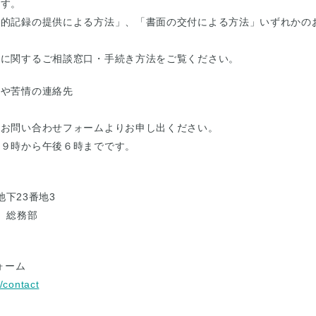
ます。
磁的記録の提供による方法」、「書面の交付による方法」いずれかの
報に関するご相談窓口・手続き方法をご覧ください。
談や苦情の連絡先
、お問い合わせフォームよりお申し出ください。
前９時から午後６時までです。
池下23番地3
 総務部
＞
ォーム
p/contact