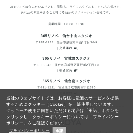
365リノベは住みたいエリアも、間取も、ライフスタイルも、もちろん価格も、
あなたの希望をまるごと叶える仙台のリノベーション会社です。
営業時間 10:00～18:00
365リノベ 仙台中山スタジオ
〒981-3213 仙台市泉区南中山1丁目36-9
[
交通案内
]
365リノベ 宮城野スタジオ
〒983-0043 仙台市宮城野区萩野町2丁目1-8
[
交通案内
]
365リノベ 仙台南スタジオ
〒981-1221 宮城県名取市田高字原380
[
交通案内
]
当社のウェブサイトでは、お客様に最適のサービスを提供
するためにクッキー（Cookie）を一部使用しています。
クッキーの使用に同意いただける場合は「承諾」ボタンを
クリックし、クッキーポリシーについては「プライバシー
ポリシー」をご確認ください。
プライバシーポリシー
承諾
仙台リノベーションTOP
｜
Q&A
｜
サイトマップ
｜
インフォメーション
｜