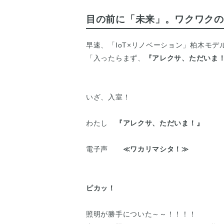
目の前に「未来」。ワクワクのI
早速、「IoT×リノベーション」柏木モ
「入ったらまず、
『アレクサ、ただいま
いざ、入室！
わたし
『アレクサ、ただいま！』
電子声
≪ワカリマシタ！≫
ピカッ！
照明が勝手についた～～！！！！