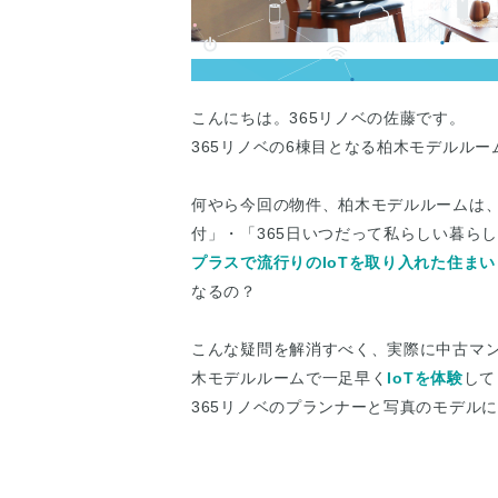
こんにちは。365リノベの佐藤です。
365リノベの6棟目となる柏木モデルル
何やら今回の物件、柏木モデルルームは、
付」・「365日いつだって私らしい暮ら
プラスで流行りのIoTを取り入れた住まい
なるの？
こんな疑問を解消すべく、実際に中古マン
木モデルルームで一足早く
IoTを体験
して
365リノベのプランナーと写真のモデル