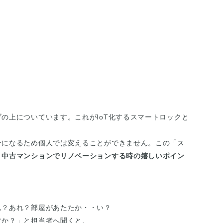
の上についています。これがIoT化するスマートロックと
分になるため個人では変えることができません。この「ス
、
中古マンションでリノベーションする時の嬉しいポイン
！
ん？あれ？部屋があたたか・・い？
すか？」と担当者へ聞くと、