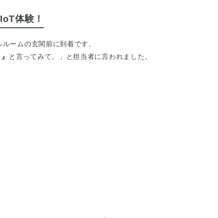
oT体験！
デルルームの玄関前に到着です。
！』
と言ってみて。」と担当者に言われました。