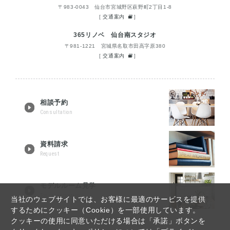
〒983-0043 仙台市宮城野区萩野町2丁目1-8
[
交通案内
]
365リノベ 仙台南スタジオ
〒981-1221 宮城県名取市田高字原380
[
交通案内
]
相談予約
Consultation
資料請求
Request
モデルルーム見学
Tour reservation
当社のウェブサイトでは、お客様に最適のサービスを提供
するためにクッキー（Cookie）を一部使用しています。
クッキーの使用に同意いただける場合は「承諾」ボタンを