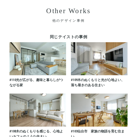
Other Works
他のデザイン事例
同じテイストの事例
#110
光が広がる、趣味と暮らしがつ
#109
木のぬくもりと光が心地よい、
ながる家
落ち着きのある住まい
#108
木のぬくもりを感じる、心地よ
#103
仙台市 家族の物語を育む住ま
いカフェのような住まい
い