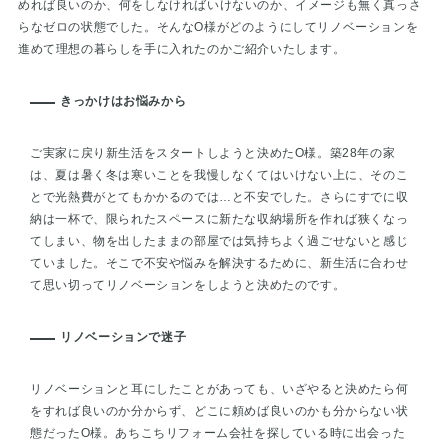
めれば良いのか、何をしなければいけないのか、イメージも無く真っさ
らなゼロの状態でした。そんなO様がどのようにしてリノベーションを
進めて理想の暮らしを手に入れたのかご紹介いたします。
きっかけはお悩みから
ご実家に戻り新生活をスタートしようと決めたO様。築28年の家
は、夏は暑く冬は寒いことを我慢しなくてはいけない上に、そのこ
とで光熱費がとてもかかるのでは…と不安でした。さらにすでに収
納は一杯で、限られたスペースに新たな収納場所を作れば狭くなっ
てしまい、物を出したままの部屋では気持ちよく過ごせないと感じ
ていました。そこで不安や悩みを解決するために、新生活に合わせ
て思い切ってリノベーションをしようと決めたのです。
リノベーションで迷子
リノベーションと耳にしたことがあっても、いざやると決めたら何
をすれば良いのか分からず、どこに頼めば良いのかも分からない状
態だったO様。あちこちリフォーム会社を探している時に出会った