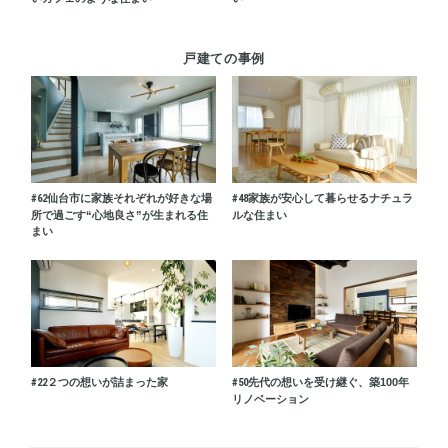
戸建ての事例
#62
仙台市に家族それぞれが好きな場
#48
家族が安心して暮らせるナチュラ
所で過ごす“心地良さ”が生まれる住
ルな住まい
まい
#22
２つの想いが詰まった家
#50
先代の想いを受け継ぐ、築100年
リノベーション