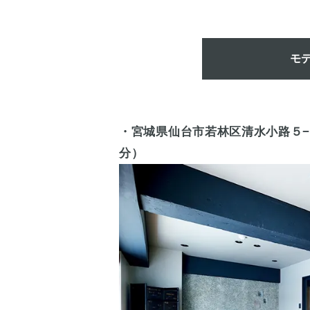
モ
・宮城県仙台市若林区清水小路５
分）