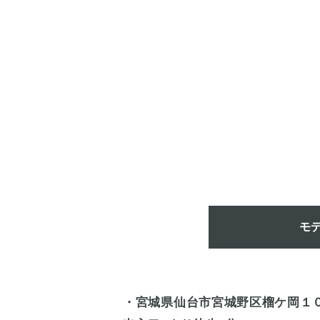
モ
・宮城県仙台市宮城野区榴ケ岡１０