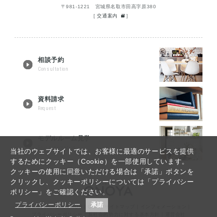
〒981-1221 宮城県名取市田高字原380
[
交通案内
]
相談予約
Consultation
資料請求
Request
モデルルーム見学
Tour reservation
当社のウェブサイトでは、お客様に最適のサービスを提供
するためにクッキー（Cookie）を一部使用しています。
クッキーの使用に同意いただける場合は「承諾」ボタンを
クリックし、クッキーポリシーについては「プライバシー
ポリシー」をご確認ください。
プライバシーポリシー
承諾
仙台リノベーションTOP
｜
Q&A
｜
サイトマップ
｜
インフォメーション
｜
プライバシーポリシー
｜
反社会的勢力に対する基本方針
｜
運営会社