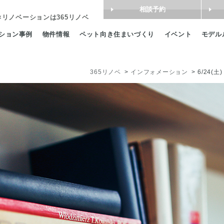
相談予約
×リノベーション
は365リノベ
ション事例
物件情報
ペット向き住まいづくり
イベント
モデル
365リノベ
インフォメーション
6/24(