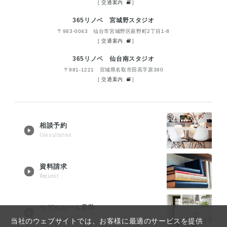
[
交通案内
]
365リノベ 宮城野スタジオ
〒983-0043 仙台市宮城野区萩野町2丁目1-8
[
交通案内
]
365リノベ 仙台南スタジオ
〒981-1221 宮城県名取市田高字原380
[
交通案内
]
相談予約
Consultation
資料請求
Request
モデルルーム見学
Tour reservation
当社のウェブサイトでは、お客様に最適のサービスを提供