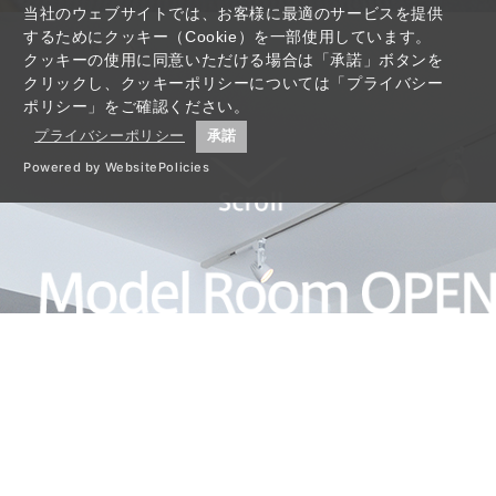
当社のウェブサイトでは、お客様に最適のサービスを提供
するためにクッキー（Cookie）を一部使用しています。
クッキーの使用に同意いただける場合は「承諾」ボタンを
クリックし、クッキーポリシーについては「プライバシー
ポリシー」をご確認ください。
プライバシーポリシー
承諾
Powered by WebsitePolicies
中央マンションモデルルーム
仙台駅まで徒歩圏内のこの住まいは、都心部周辺で働く家族に
とって心地よい空間に仕上がっています。
廊下をあえて省いて大きく取ったLDKを中心に、家族のライフ
スタイルにあわせて多様な使い方が溢れています。限られた広