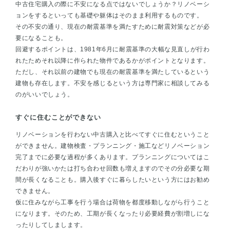
中古住宅購入の際に不安になる点ではないでしょうか？リノベーシ
ョンをするといっても基礎や躯体はそのまま利用するものです。
その不安の通り、現在の耐震基準を満たすために耐震対策などが必
要になることも。
回避するポイントは、1981年6月に耐震基準の大幅な見直しが行わ
れたためそれ以降に作られた物件であるかがポイントとなります。
ただし、それ以前の建物でも現在の耐震基準を満たしているという
建物も存在します。不安を感じるという方は専門家に相談してみる
のがいいでしょう。
すぐに住むことができない
リノベーションを行わない中古購入と比べてすぐに住むということ
ができません。建物検査・プランニング・施工などリノベーション
完了までに必要な過程が多くあります。プランニングについてはこ
だわりが強いかたは打ち合わせ回数も増えますのでその分必要な期
間が長くなることも。購入後すぐに暮らしたいという方にはお勧め
できません。
仮に住みながら工事を行う場合は荷物を都度移動しながら行うこと
になります。そのため、工期が長くなったり必要経費が割増しにな
ったりしてしまします。