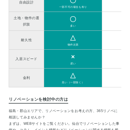
〇
自由設計
一部不可の場合も有り
〇
土地・物件の選
択肢
多い
少
△
耐久性
物件次第
×
入居スピード
遅い
△
金利
高い（一部除く）
リノベーションを検討中の方は
福島・郡山エリアで、リノベーションをお考えの方、365リノベに
相談してみませんか？
まずは、WEBサイトをご覧ください。仙台でリノベーションした事
例や、コラム、イベント情報などリノベーションに関する情報を載