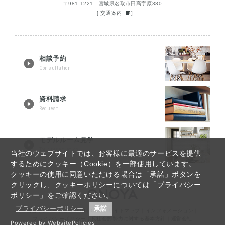
〒981-1221 宮城県名取市田高字原380
[
交通案内
]
相談予約
Consultation
資料請求
Request
モデルルーム見学
Tour reservation
当社のウェブサイトでは、お客様に最適のサービスを提供
するためにクッキー（Cookie）を一部使用しています。
クッキーの使用に同意いただける場合は「承諾」ボタンを
クリックし、クッキーポリシーについては「プライバシー
ポリシー」をご確認ください。
プライバシーポリシー
承諾
仙台リノベーションTOP
｜
Q&A
｜
サイトマップ
｜
インフォメーション
｜
プライバシーポリシー
｜
反社会的勢力に対する基本方針
｜
運営会社
Powered by WebsitePolicies