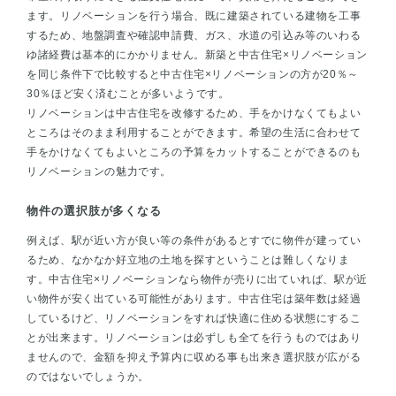
ます。リノベーションを行う場合、既に建築されている建物を工事
するため、地盤調査や確認申請費、ガス、水道の引込み等のいわる
ゆ諸経費は基本的にかかりません。新築と中古住宅×リノベーション
を同じ条件下で比較すると中古住宅×リノベーションの方が20％～
30％ほど安く済むことが多いようです。
リノベーションは中古住宅を改修するため、手をかけなくてもよい
ところはそのまま利用することができます。希望の生活に合わせて
手をかけなくてもよいところの予算をカットすることができるのも
リノベーションの魅力です。
物件の選択肢が多くなる
例えば、駅が近い方が良い等の条件があるとすでに物件が建ってい
るため、なかなか好立地の土地を探すということは難しくなりま
す。中古住宅×リノベーションなら物件が売りに出ていれば、駅が近
い物件が安く出ている可能性があります。中古住宅は築年数は経過
しているけど、リノベーションをすれば快適に住める状態にするこ
とが出来ます。リノベーションは必ずしも全てを行うものではあり
ませんので、金額を抑え予算内に収める事も出来き選択肢が広がる
のではないでしょうか。