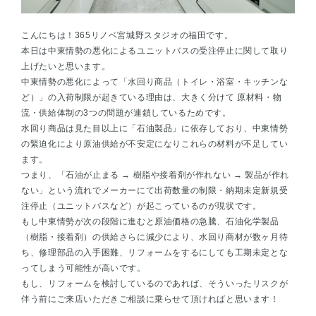
こんにちは！365リノベ宮城野スタジオの福田です。
本日は中東情勢の悪化によるユニットバスの受注停止に関して取り
上げたいと思います。
中東情勢の悪化によって「水回り商品（トイレ・浴室・キッチンな
ど）」の入荷制限が起きている理由は、大きく分けて 原材料・物
流・供給体制の3つの問題が連鎖しているためです。
水回り商品は見た目以上に「石油製品」に依存しており、中東情勢
の緊迫化により原油供給が不安定になりこれらの材料が不足してい
ます。
つまり、「石油が止まる → 樹脂や接着剤が作れない → 製品が作れ
ない」という流れでメーカーにて出荷数量の制限・納期未定新規受
注停止（ユニットバスなど）が起こっているのが現状です。
もし中東情勢が次の段階に進むと原油価格の急騰、石油化学製品
（樹脂・接着剤）の供給さらに減少により、水回り商材が数ヶ月待
ち、修理部品の入手困難、リフォームをするにしても工期未定とな
ってしまう可能性が高いです。
もし、リフォームを検討しているのであれば、そういったリスクが
伴う前にご来店いただきご相談に乗らせて頂ければと思います！