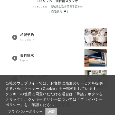
365リノベ 仙台南スタジオ
〒981-1221 宮城県名取市田高字原380
[
交通案内
]
相談予約
Consultation
資料請求
Request
モデルルーム見学
Tour reservation
当社のウェブサイトでは、お客様に最適のサービスを提供
するためにクッキー（Cookie）を一部使用しています。
クッキーの使用に同意いただける場合は「承諾」ボタンを
クリックし、クッキーポリシーについては「プライバシー
ポリシー」をご確認ください。
プライバシーポリシー
承諾
仙台リノベーションTOP
｜
Q&A
｜
サイトマップ
｜
インフォメーション
｜