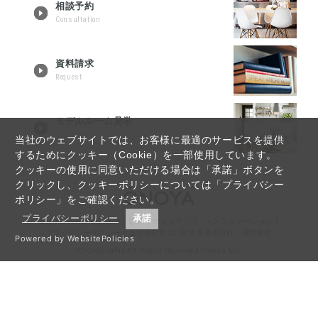
相談予約
Consultation
資料請求
Request
モデルルーム見学
Tour reservation
当社のウェブサイトでは、お客様に最適のサービスを提供
するためにクッキー（Cookie）を一部使用しています。
クッキーの使用に同意いただける場合は「承諾」ボタンを
クリックし、クッキーポリシーについては「プライバシー
ポリシー」をご確認ください。
プライバシーポリシー
承諾
仙台リノベーションTOP
｜
Q&A
｜
サイトマップ
｜
インフォメーション
｜
プライバシーポリシー
｜
反社会的勢力に対する基本方針
｜
運営会社
Powered by WebsitePolicies
(C)Copyrights All Rights Reserved,Onoya Inc.