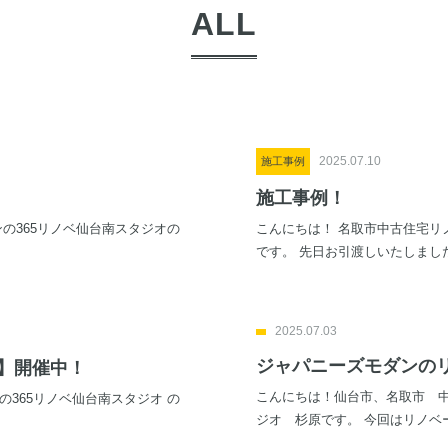
ALL
2025.07.10
施工事例
施工事例！
の365リノベ仙台南スタジオの
こんにちは！ 名取市中古住宅リ
です。 先日お引渡しいたしました現
2025.07.03
ジャパニーズモダンの
】開催中！
こんにちは！仙台市、名取市 中
365リノベ仙台南スタジオ の
ジオ 杉原です。 今回はリノベー