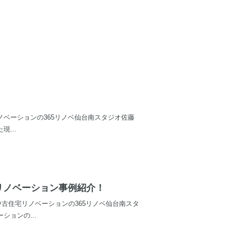
ノベーションの365リノベ仙台南スタジオ佐藤
...
リノベーション事例紹介！
古住宅リノベーションの365リノベ仙台南スタ
ションの...