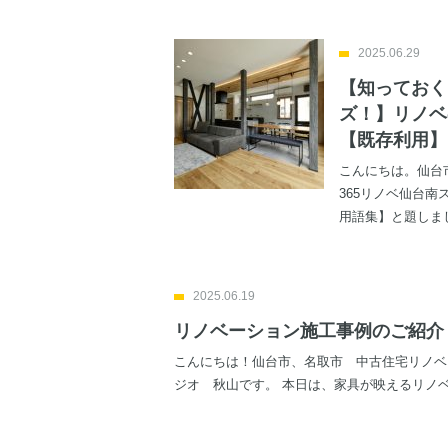
2025.06.29
【知っておく
ズ！】リノベ
【既存利用】
こんにちは。仙台
365リノベ仙台南
用語集】と題しまし
2025.06.19
リノベーション施工事例のご紹介
こんにちは！仙台市、名取市 中古住宅リノベ
ジオ 秋山です。 本日は、家具が映えるリノベ.