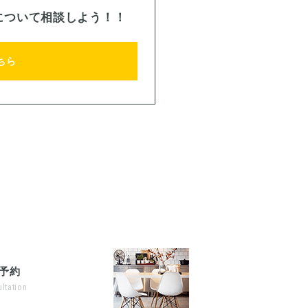
について相談しよう！！
ちら
予約
ltation