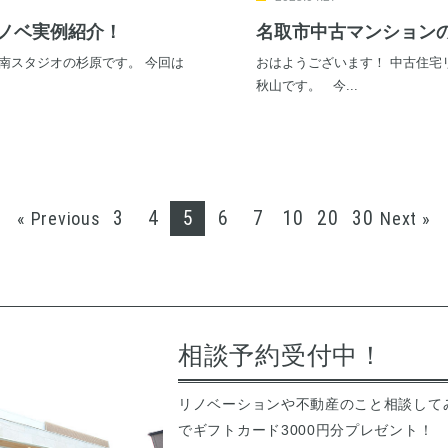
ノベ実例紹介！
名取市中古マンション
台南スタジオの杉原です。 今回は
おはようございます！ 中古住宅
秋山です。 今...
3
4
5
6
7
10
20
30
« Previous
Next »
相談予約受付中！
リノベーションや不動産のこと相談して
でギフトカード3000円分プレゼント！