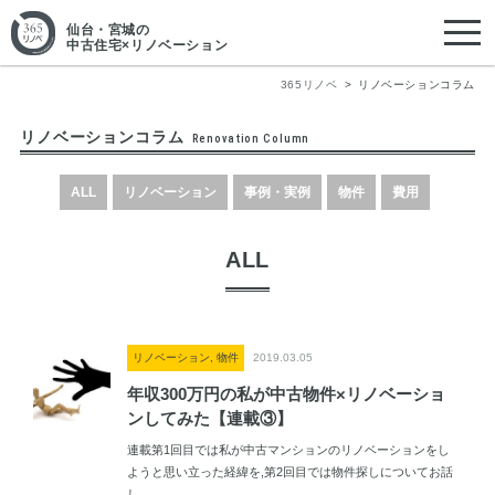
仙台・宮城
の
中古住宅×リノベーション
365リノベ
リノベーションコラム
リノベーションコラム
Renovation Column
ALL
リノベーション
事例・実例
物件
費用
ALL
リノベーション, 物件
2019.03.05
年収300万円の私が中古物件×リノベーショ
ンしてみた【連載③】
連載第1回目では私が中古マンションのリノベーションをし
ようと思い立った経緯を,第2回目では物件探しについてお話
し...