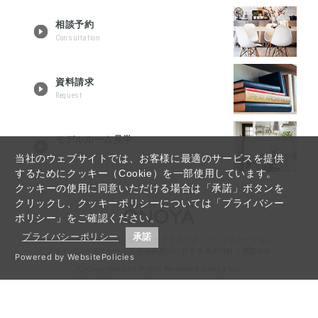
相談予約
Consultation
資料請求
Request
モデルルーム見学
Tour reservation
当社のウェブサイトでは、お客様に最適のサービスを提供
するためにクッキー（Cookie）を一部使用しています。
クッキーの使用に同意いただける場合は「承諾」ボタンを
クリックし、クッキーポリシーについては「プライバシー
ポリシー」をご確認ください。
プライバシーポリシー
承諾
仙台リノベーションTOP
｜
Q&A
｜
サイトマップ
｜
インフォメーション
｜
プライバシーポリシー
｜
反社会的勢力に対する基本方針
｜
運営会社
Powered by WebsitePolicies
(C)Copyrights All Rights Reserved,Onoya Inc.