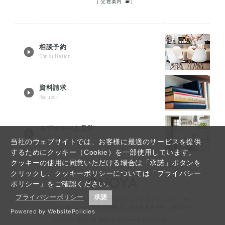
[
交通案内
]
相談予約
Consultation
資料請求
Request
モデルルーム見学
Tour reservation
当社のウェブサイトでは、お客様に最適のサービスを提供
するためにクッキー（Cookie）を一部使用しています。
クッキーの使用に同意いただける場合は「承諾」ボタンを
クリックし、クッキーポリシーについては「プライバシー
ポリシー」をご確認ください。
プライバシーポリシー
承諾
仙台リノベーションTOP
｜
Q&A
｜
サイトマップ
｜
インフォメーション
｜
プライバシーポリシー
｜
反社会的勢力に対する基本方針
｜
運営会社
Powered by WebsitePolicies
(C)Copyrights All Rights Reserved,Onoya Inc.