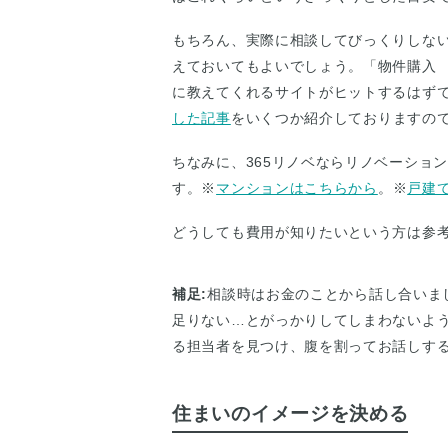
もちろん、実際に相談してびっくりしな
えておいてもよいでしょう。「物件購入
に教えてくれるサイトがヒットするはず
した記事
をいくつか紹介しておりますの
ちなみに、365リノベならリノベーショ
す。※
マンションはこちらから
。※
戸建
どうしても費用が知りたいという方は参
補足:
相談時はお金のことから話し合いま
足りない…とがっかりしてしまわないよ
る担当者を見つけ、腹を割ってお話しす
住まいのイメージを決める