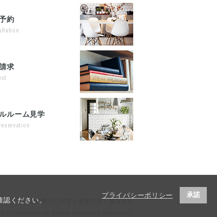
予約
ltation
請求
st
ルルーム見学
reservation
承諾
プライバシーポリシー
確認ください。
シー
｜
反社会的勢力に対する基本方針
｜
運営会社
(C)Copyrights All Rights Reserved,Onoya Inc.