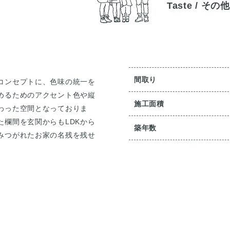
Taste / その他
間取り
コンセプトに、色味の統一を
めるためのアクセント色や縦
施工面積
わった空間となっておりま
た欄間を玄関からもLDKから
築年数
みつがれたお家の名残を残せ