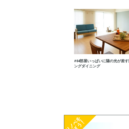
#04
シンプルな室内にインテリアが映えるこだ
部屋いっぱいに陽の光が差す
り空間
ングダイニング