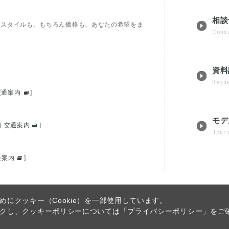
相談
フスタイルも、もちろん価格も、あなたの希望をま
Consu
資料
Reque
交通案内
]
モデ
[
交通案内
]
Tour 
通案内
]
にクッキー（Cookie）を一部使用しています。
クし、クッキーポリシーについては「プライバシーポリシー」をご
ーションTOP
｜
Q&A
｜
サイトマップ
｜
インフォメーション
｜
プライバシーポリ