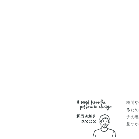
欄間
るた
チの
見つ