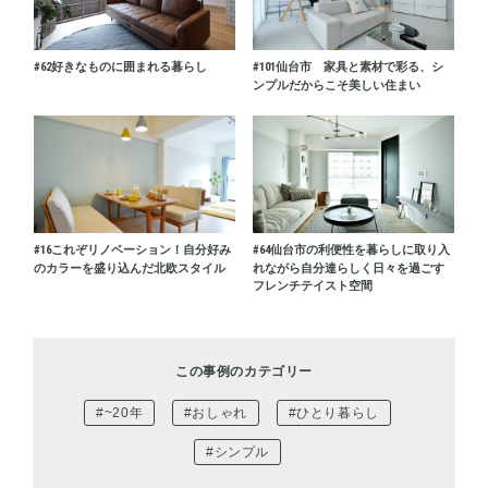
#62
好きなものに囲まれる暮らし
#101
仙台市 家具と素材で彩る、シ
ンプルだからこそ美しい住まい
#16
これぞリノベーション！自分好み
#64
仙台市の利便性を暮らしに取り入
のカラーを盛り込んだ北欧スタイル
れながら自分達らしく日々を過ごす
フレンチテイスト空間
この事例のカテゴリー
#~20年
#おしゃれ
#ひとり暮らし
#シンプル