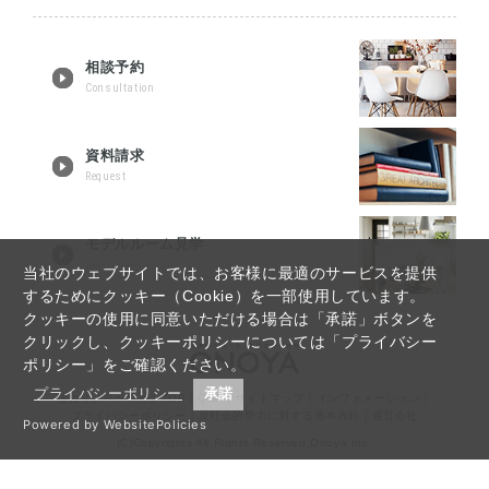
相談予約
Consultation
資料請求
Request
モデルルーム見学
Tour reservation
当社のウェブサイトでは、お客様に最適のサービスを提供
するためにクッキー（Cookie）を一部使用しています。
クッキーの使用に同意いただける場合は「承諾」ボタンを
クリックし、クッキーポリシーについては「プライバシー
ポリシー」をご確認ください。
プライバシーポリシー
承諾
仙台リノベーションTOP
｜
Q&A
｜
サイトマップ
｜
インフォメーション
｜
プライバシーポリシー
｜
反社会的勢力に対する基本方針
｜
運営会社
Powered by WebsitePolicies
(C)Copyrights All Rights Reserved,Onoya Inc.