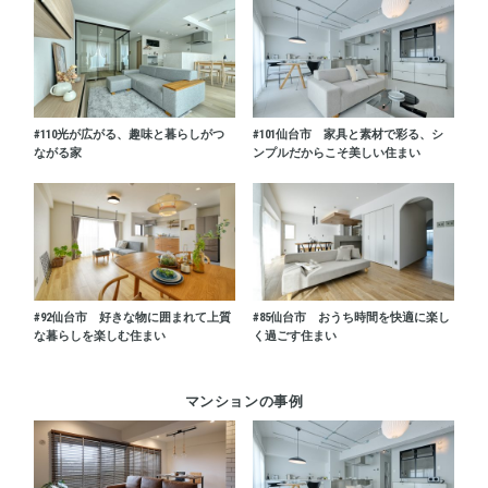
#110
光が広がる、趣味と暮らしがつ
#101
仙台市 家具と素材で彩る、シ
ながる家
ンプルだからこそ美しい住まい
#92
仙台市 好きな物に囲まれて上質
#85
仙台市 おうち時間を快適に楽し
な暮らしを楽しむ住まい
く過ごす住まい
マンションの事例