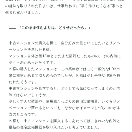
の趣味を取り入れた住まいは、仕事終わりに”早く帰りたくなる”家へと
生まれ変わりました。
『このまま住むよりは、どうせだったら。』
中古マンションの購入を機に、自分好みの住まいにしたいとリノベ
ーションを決意したＫ様。
マンション自体は築13年とまだまだ築浅だったものの、その内装に
少々不満があったそうです。
Ｋ様の購入したマンションは、この築年数ではごく一般的なLDKの
隣に和室がある間取りのものでしたが、Ｋ様は少し手狭な印象を持
たれたそうです。
中古マンションを見学すると、どうしても気になってしまうのが内
装ではないでしょうか。
少しくすんだ壁紙や、使用感たっぷりの住宅設備機器。いくらリノ
ベーションで変わるといっても、なかなかイメージしづらいのが本
当のところです。
Ｋ様も、中古マンションを購入するにあたっては、きれいな内装と
最新の住宅設備機器を取り入れたいと考えていました。