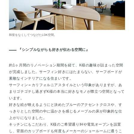
和室をなくしてつなげたLDK空間。
『シンプルながらも好きが伝わる空間に』
約1ヶ月間のリノベーション期間を経て、K様の趣味が詰まった空間
が完成しました。サーフィン好きにはたまらない、サーフボードが
素敵なインテリアになる住まいです。
サーフィン＝カリフォルニアスタイルという印象がありますが、あ
まりゴテゴテし過ぎずK様の本当に好きなモノが際立つ空間となって
います。
好きな絵が映えるようにと決めたブルーのアクセントクロスや、す
っきりとした空間の中に温かさを感じるメープルの床が印象的な仕
上がりになりました。
キッチンにもこだわり、K様のご希望通りIHや電気オーブンを設置
し、背面のカップボードも何度もメーカーのショールームに通うこ