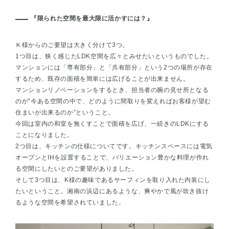
『限られた空間を最大限に活かすには？』
Ｋ様からのご要望は大きく分けて3つ。
1つ目は、狭く感じたLDK空間を広々とみせたいというものでした。
マンションには「専有部分」と「共有部分」という2つの場所が存在
するため、既存の面積を簡単には広げることが出来ません。
マンションリノベーションをするとき、担当者の腕の見せ所となる
のが”今ある空間の中で、どのように間取りを変えればお客様が望む
住まいが出来るのか”ということ。
今回は室内の和室を無くすことで面積を広げ、一続きのLDKにする
ことになりました。
2つ目は、キッチンの仕様についてです。キッチンスペースには電気
オーブンとIHを設置することで、バリエーション豊かな料理が作れ
る空間にしたいとのご要望がありました。
そして3つ目は、K様の趣味であるサーフィンを取り入れた内装にし
たいということ。湘南の浜辺にあるような、爽やかで風が吹き抜け
るような空間を希望されていました。