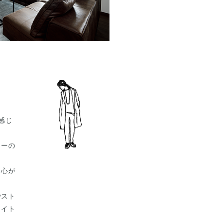
感じ
ィーの
を心が
でスト
ライト