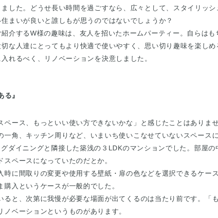
きました。どうせ長い時間を過ごすなら、広々として、スタイリッシ
い住まいが良いと誰しもが思うのではないでしょうか？
ご紹介するW様の趣味は、友人を招いたホームパーティー。自らはも
大切な人達にとってもより快適で使いやすく、思い切り趣味を楽しめ
に入れるべく、リノベーションを決意しました。
ある』
スペース、もっといい使い方できないかな」と感じたことはありま
の一角、キッチン周りなど、いまいち使いこなせていないスペース
ングダイニングと隣接した築浅の３LDKのマンションでした。部屋
ドスペースになっていたのだとか。
入時に間取りの変更や使用する壁紙・扉の色などを選択できるケー
ま購入というケースが一般的でした。
いると、次第に我慢が必要な場面が出てくるのは当たり前です。「
リノベーションというものがあります。