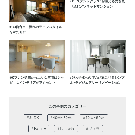
#11
“ステンドグラス”が映える光を取
り込むメゾネットマンション
#104
仙台市 憧れのライフスタイル
をかたちに
#07
フレンチ感たっぷりな空間はシャ
#39
お子様ものびのび過ごせるシンプ
ビ―なインテリアがアクセント
ル×ラグジュアリーリノベーション
この事例のカテゴリー
#3LDK
#40年~50年
#70㎡~80㎡
#Family
#おしゃれ
#ヴィラ