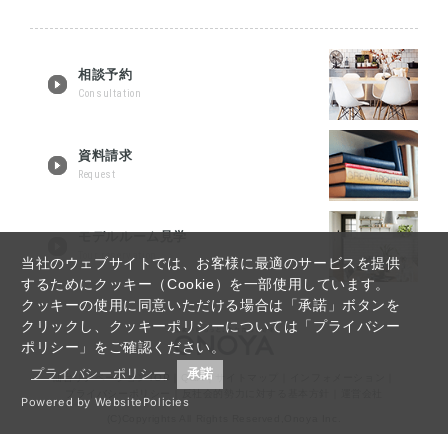
相談予約
Consultation
資料請求
Request
モデルルーム見学
Tour reservation
当社のウェブサイトでは、お客様に最適のサービスを提供
するためにクッキー（Cookie）を一部使用しています。
クッキーの使用に同意いただける場合は「承諾」ボタンを
クリックし、クッキーポリシーについては「プライバシー
ポリシー」をご確認ください。
プライバシーポリシー
承諾
仙台リノベーションTOP
｜
Q&A
｜
サイトマップ
｜
インフォメーション
｜
プライバシーポリシー
｜
反社会的勢力に対する基本方針
｜
運営会社
Powered by WebsitePolicies
(C)Copyrights All Rights Reserved,Onoya Inc.