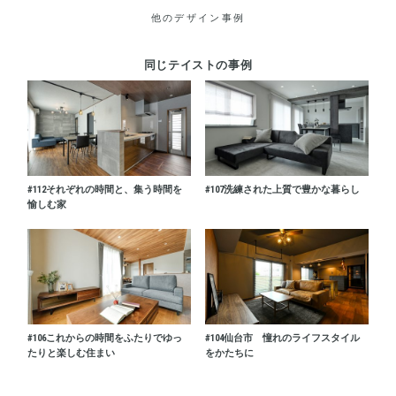
他のデザイン事例
同じテイストの事例
#112
それぞれの時間と、集う時間を
#107
洗練された上質で豊かな暮らし
愉しむ家
#106
これからの時間をふたりでゆっ
#104
仙台市 憧れのライフスタイル
たりと楽しむ住まい
をかたちに