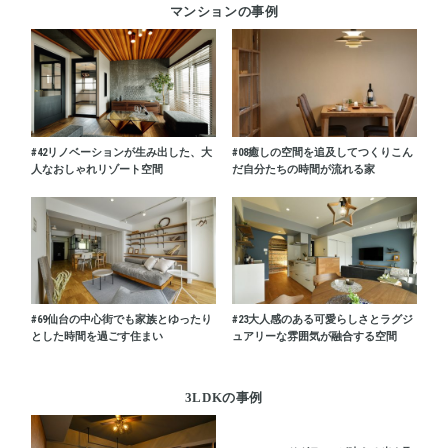
マンションの事例
#42
リノベーションが生み出した、大
#08
癒しの空間を追及してつくりこん
人なおしゃれリゾート空間
だ自分たちの時間が流れる家
#69
仙台の中心街でも家族とゆったり
#23
大人感のある可愛らしさとラグジ
とした時間を過ごす住まい
ュアリーな雰囲気が融合する空間
3LDKの事例