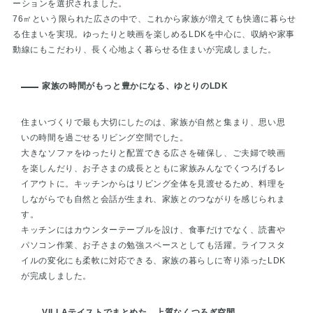
ーションを選択されました。
76㎡という限られた広さの中で、これから家族が増えても快適に暮らせ
る住まいを実現。ゆったりと映画を楽しめるLDKを中心に、収納や家事
動線にもこだわり、長く心地よく暮らせる住まいが完成しました。
家族の時間がもっと豊かになる、ゆとりのLDK
住まいづくりで最も大切にしたのは、家族が自然と集まり、思い思
いの時間を過ごせるリビング空間でした。
大きなソファをゆったりと配置できる広さを確保し、ご夫婦で映画
を楽しんだり、お子さまの成長とともに家族みんなでくつろげるレ
イアウトに。キッチンからはリビング全体を見渡せるため、料理を
しながらでも自然と会話が生まれ、家族とのつながりを感じられま
す。
キッチンにはカウンターテーブルを設け、食事だけでなく、読書や
パソコン作業、お子さまの勉強スペースとしても活躍。ライフスタ
イルの変化にも柔軟に対応できる、家族の暮らしに寄り添ったLDK
が完成しました。
VILLAテイストでまとめた、上質なくつろぎ空間