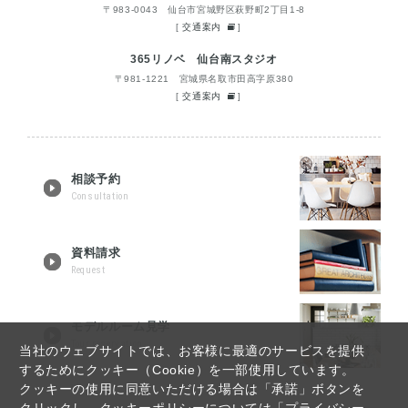
〒983-0043 仙台市宮城野区萩野町2丁目1-8
[
交通案内
]
365リノベ 仙台南スタジオ
〒981-1221 宮城県名取市田高字原380
[
交通案内
]
相談予約
Consultation
資料請求
Request
モデルルーム見学
Tour reservation
当社のウェブサイトでは、お客様に最適のサービスを提供
するためにクッキー（Cookie）を一部使用しています。
クッキーの使用に同意いただける場合は「承諾」ボタンを