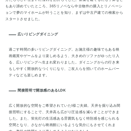
もあり諦めていたところ、365リノベなら中古物件の購入とリノベーシ
ョンで夢のマイホームが叶うことを知り、まずは中古戸建ての検索から
スタートさせました。
広いリビングダイニング
過ごす時間の多いリビングダイニング。お施主様の趣味でもある映
画鑑賞やゲームをより楽しめるよう、大きめのソファがゆったり入
る、広いリビングへ生まれ変わりました。ダイニングからの行き来
もしやすく開放的なつくりになり、ご友人らを招いてのホームパー
ティなども楽しめます。
間接照明で開放感のあるLDK
広く開放的な空間をご希望されていたI様ご夫婦。天井を掘り込み間
接照明にすることで、天井高も広がり圧迫感を減らすことができま
した。また、蛍光灯の生活感ある雰囲気もなく特別感を感じられる
空間となり、さながら映画館にいるような気分にもさせてくれま