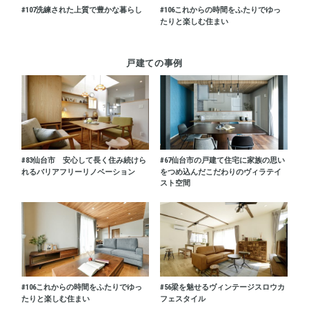
#107
洗練された上質で豊かな暮らし
#106
これからの時間をふたりでゆっ
たりと楽しむ住まい
戸建ての事例
#83
仙台市 安心して長く住み続けら
#67
仙台市の戸建て住宅に家族の思い
れるバリアフリーリノベーション
をつめ込んだこだわりのヴィラテイ
スト空間
#106
これからの時間をふたりでゆっ
#56
梁を魅せるヴィンテージスロウカ
たりと楽しむ住まい
フェスタイル