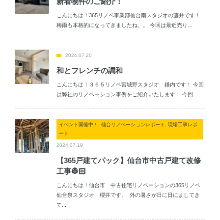
新着物件のご紹介！
こんにちは！365リノベ事業部仙台南スタジオの藤井です！
梅雨も本格的になってきましたね。。 今回は最近売り...
2024.07.20
和とフレンチの調和
こんにちは！３６５リノベ宮城野スタジオ 鎌内です！ 今回
は弊社のリノベーション事例をご紹介いたします！ 今回...
イベント開催中！, 仙台リノベーションレポート, 現場工事レポ
ート
2024.07.19
【365戸建てパック】仙台市中古戸建て改修
工事👷🏻
こんにちは！仙台市 中古住宅リノベーションの365リノベ
仙台泉スタジオ 櫻井です。 外の暑さが日に日にましてき
て...