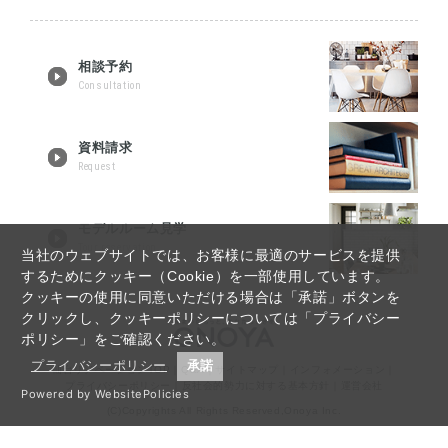
相談予約
Consultation
資料請求
Request
モデルルーム見学
Tour reservation
当社のウェブサイトでは、お客様に最適のサービスを提供
するためにクッキー（Cookie）を一部使用しています。
クッキーの使用に同意いただける場合は「承諾」ボタンを
クリックし、クッキーポリシーについては「プライバシー
ポリシー」をご確認ください。
プライバシーポリシー
承諾
仙台リノベーションTOP
｜
Q&A
｜
サイトマップ
｜
インフォメーション
｜
プライバシーポリシー
｜
反社会的勢力に対する基本方針
｜
運営会社
Powered by WebsitePolicies
(C)Copyrights All Rights Reserved,Onoya Inc.