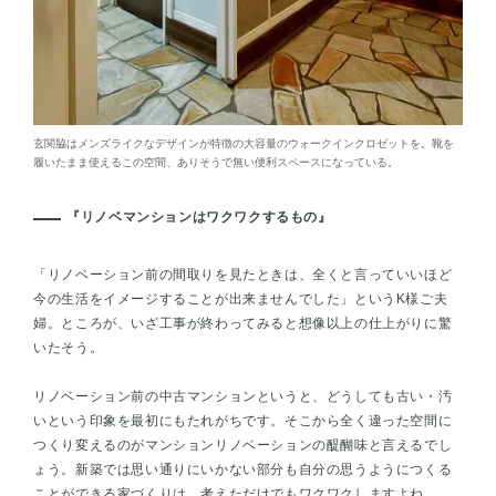
玄関脇はメンズライクなデザインが特徴の大容量のウォークインクロゼットを。靴を
履いたまま使えるこの空間、ありそうで無い便利スペースになっている。
『リノベマンションはワクワクするもの』
「リノベーション前の間取りを見たときは、全くと言っていいほど
今の生活をイメージすることが出来ませんでした」というK様ご夫
婦。ところが、いざ工事が終わってみると想像以上の仕上がりに驚
いたそう。
リノベーション前の中古マンションというと、どうしても古い・汚
いという印象を最初にもたれがちです。そこから全く違った空間に
つくり変えるのがマンションリノベーションの醍醐味と言えるでし
ょう。新築では思い通りにいかない部分も自分の思うようにつくる
ことができる家づくりは、考えただけでもワクワクしますよね。