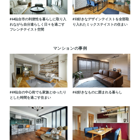
#64
仙台市の利便性を暮らしに取り入
#53
好きなデザインテイストを全部取
れながら自分達らしく日々を過ごす
り入れたミックステイストの住まい
フレンチテイスト空間
マンションの事例
#69
仙台の中心街でも家族とゆったり
#62
好きなものに囲まれる暮らし
とした時間を過ごす住まい