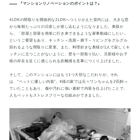
『マンションリノベーションのポイントは？』
4LDKの間取りを開放的な2LDKへつくりかえた室内には、大きな窓
から毎朝たっぷりの日差しが差し込むようになりました。奥様か
ら、「部屋と部屋を簡単に行き来できるような家事動線にしたい」
というご要望もあり、キッチン～洗面～廊下～リビングをグルグル
回れるような間取りに変更。また、料理好きな奥様が1人で寂しくキ
ッチンに立つことがないように、壁を一部取り払い、旦那様やお子
様の存在を近くに感じられる距離感を見事につくり上げました。
そして、このマンションにはもう1つ大切なこだわりが。それ
は、“ペットに優しい内装”。K様の家では元々ワンちゃんを2匹飼っ
ていたこともあり、傷や汚れに強い素材で内装を仕上げたことで、
人もペットもストレスフリーな仕組みができました。