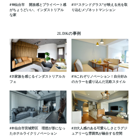
#98
仙台市 開放感とプライベート感
#11
“ステンドグラス”が映える光を取
がちょうどいい、インダストリアル
り込むメゾネットマンション
な家
2LDKの事例
#21
家族を感じるインダストリアルカ
#16
これぞリノベーション！自分好み
フェ
のカラーを盛り込んだ北欧スタイル
#81
仙台市宮城野区 理想が形になっ
#23
大人感のある可愛らしさとラグジ
たホテルライクリノベーション
ュアリーな雰囲気が融合する空間