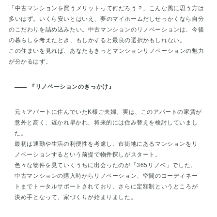
「中古マンションを買うメリットって何だろう？」こんな風に思う方は
多いはず。いくら安いとはいえ、夢のマイホームだしせっかくなら自分
のこだわりを詰め込みたい。中古マンションのリノベーションは、今後
の暮らしを考えたとき、もしかすると最良の選択かもしれない。
この住まいを見れば、あなたもきっとマンションリノベーションの魅力
が分かるはず。
『リノベーションのきっかけ』
元々アパートに住んでいたK様ご夫婦。実は、このアパートの家賃が
意外と高く、遅かれ早かれ、将来的には住み替えを検討していまし
た。
最初は通勤や生活の利便性を考慮し、市街地にあるマンションをリ
ノベーションするという前提で物件探しがスタート。
色々な物件を見ていくうちに出会ったのが「365リノベ」でした。
中古マンションの購入時からリノベーション、空間のコーディネー
トまでトータルサポートされており、さらに定額制というところが
決め手となって、家づくりが始まりました。