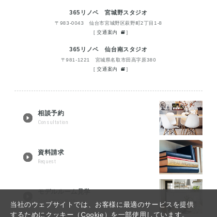
365リノベ 宮城野スタジオ
〒983-0043 仙台市宮城野区萩野町2丁目1-8
[
交通案内
]
365リノベ 仙台南スタジオ
〒981-1221 宮城県名取市田高字原380
[
交通案内
]
相談予約
Consultation
資料請求
Request
モデルルーム見学
Tour reservation
当社のウェブサイトでは、お客様に最適のサービスを提供
するためにクッキー（Cookie）を一部使用しています。