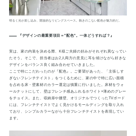
明るく光が差し込み、開放的なリビングスペース。飽きのこない配色が魅力的だ。
『デザインの最重要項目＝”配色”。一体どうすれば？』
実は、家の内装を決める際、K様ご夫婦の好みがそれぞれ異なってい
たそう。そこで、担当者はお2人両方の意見に耳を傾けながら好きな
デザインをバランス良く組み合わせていきました。
ここで特にこだわったのが『配色』。ご要望があった、「主張しす
ぎないフレンチテイスト」をつくるために、家の中で特に広い面積
を占める床・壁素材のカラー選定は慎重に行いました。床材をウォ
ールナットにして、壁はフレンチ感あふれるホワイト×薄めのグレー
をチョイス。また、収納扉や腰壁、オリジナルでつくったTVボード
には、フレンチテイストでよく見かけるモールディングを取り入れ
ており、シンプルカラーながら十分フレンチテイストを表現してい
ます。