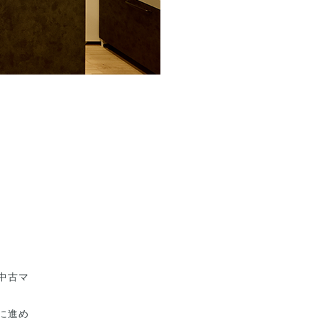
中古マ
に進め