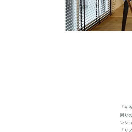
「そ
周り
ンシ
「リ