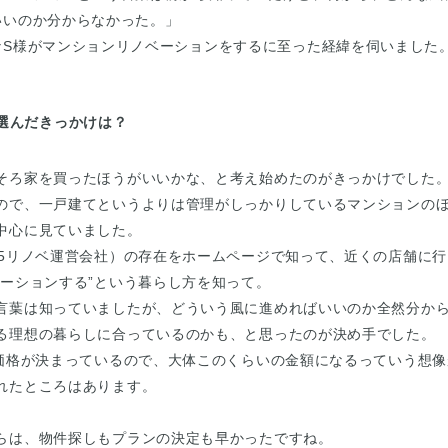
いいのか分からなかった。」
なS様がマンションリノベーションをするに至った経緯を伺いました
選んだきっかけは？
そろ家を買ったほうがいいかな、と考え始めたのがきっかけでした
ので、一戸建てというよりは管理がしっかりしているマンションの
中心に見ていました。
65リノベ運営会社）の存在をホームページで知って、近くの店舗に
ベーションする”という暮らし方を知って。
言葉は知っていましたが、どういう風に進めればいいのか全然分か
る理想の暮らしに合っているのかも、と思ったのが決め手でした。
め価格が決まっているので、大体このくらいの金額になるっていう想
れたところはあります。
らは、物件探しもプランの決定も早かったですね。