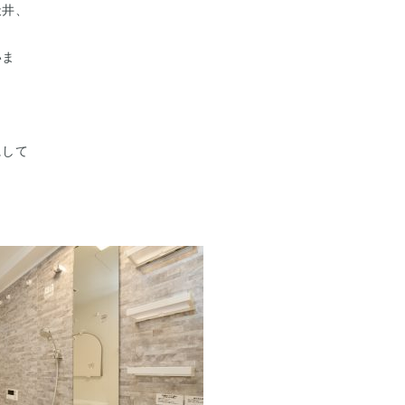
天井、
いま
にして