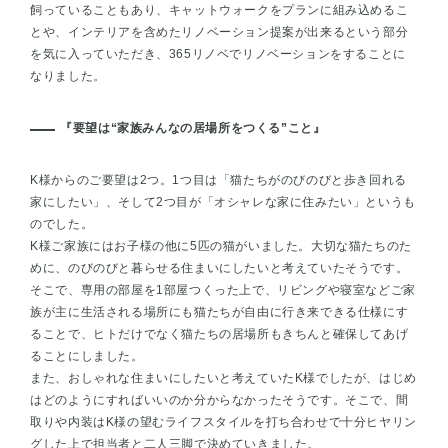
飼っていることもあり、キャットウォークをプランに組み込めるこ
とや、インテリアを含めたリノベーション提案が出来るという部分
を気に入っていただき、365リノベでリノベーションをすることに
なりました。
『要望は“家族みんなの居場所をつくる”こと』
K様からのご要望は2つ。1つ目は「猫たちがのびのびと歩き回れる
家にしたい」、そして2つ目が「オシャレな家に住みたい」というも
のでした。
K様ご家族にはお子様の他に5匹の猫がいました。大切な猫たちのた
めに、のびのびと暮らせる住まいにしたいと考えていたそうです。
そこで、専用の部屋を1部屋つくった上で、リビングや寝室などご家
族が主に生活される場所にも猫たちが自由に行き来できる仕様にす
ることで、ヒトだけでなく猫たちの居場所もきちんと確保してあげ
ることにしました。
また、おしゃれな住まいにしたいと考えていたK様でしたが、はじめ
はどのようにすればいいのか分からなかったそうです。そこで、間
取りや内装はK様の望むライフスタイルを打ち合わせで十分ヒヤリン
グした上で担当者と二人三脚で決めていきました。