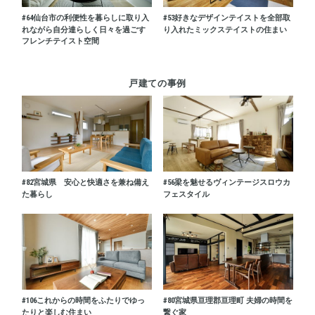
#64
仙台市の利便性を暮らしに取り入
#53
好きなデザインテイストを全部取
れながら自分達らしく日々を過ごす
り入れたミックステイストの住まい
フレンチテイスト空間
戸建ての事例
#82
宮城県 安心と快適さを兼ね備え
#56
梁を魅せるヴィンテージスロウカ
た暮らし
フェスタイル
#106
これからの時間をふたりでゆっ
#80
宮城県亘理郡亘理町 夫婦の時間を
たりと楽しむ住まい
繋ぐ家