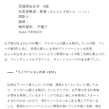
宮城県仙台市 K様
住居者構成：家族
（大人２人 子供１人 ペット）
間取り：
面積：
物件種別： 戸建て
Taste /
FRENCH
お子様が生まれたのを機に、マイホームの購入を検討していたK様。ペッ
トの猫5匹と共に、快適な暮らしを求めてリノベーションを決意。
おしゃれな住まいをつくりたいとのご要望があったK様ご夫婦が選んだの
は、フレンチシックなデザインと、キャットウォークのある家でした。
『リノベーションのきっかけ』
以前はアパート暮らしだったK様。家賃がもったいないと感じてお
り、マイホーム購入を検討していたそうです。お子様が生まれ奥様
が育休を取得しているタイミングで住まい探しを本格的にスタート
させたのがきっかけで、365リノベスタジオに足を運んで下さいま
した。最初からリノベーションに興味を抱いていたK様ご夫婦。猫を