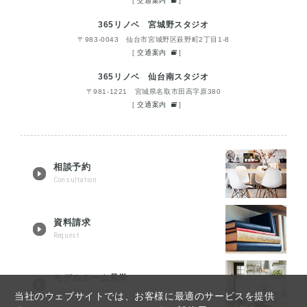
[
交通案内
]
365リノベ 宮城野スタジオ
〒983-0043 仙台市宮城野区萩野町2丁目1-8
[
交通案内
]
365リノベ 仙台南スタジオ
〒981-1221 宮城県名取市田高字原380
[
交通案内
]
相談予約
Consultation
資料請求
Request
モデルルーム見学
Tour reservation
当社のウェブサイトでは、お客様に最適のサービスを提供