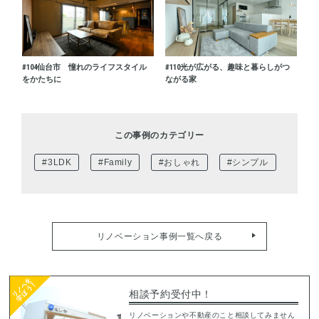
#104
仙台市 憧れのライフスタイル
#110
光が広がる、趣味と暮らしがつ
をかたちに
ながる家
この事例のカテゴリー
#3LDK
#Family
#おしゃれ
#シンプル
リノベーション事例一覧へ戻る
相談予約受付中！
リノベーションや不動産のこと相談してみません