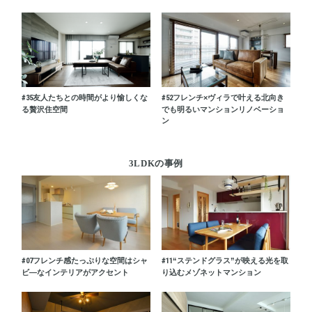
#35
友人たちとの時間がより愉しくな
#52
フレンチ×ヴィラで叶える北向き
る贅沢住空間
でも明るいマンションリノベーショ
ン
3LDKの事例
#07
フレンチ感たっぷりな空間はシャ
#11
“ステンドグラス”が映える光を取
ビ―なインテリアがアクセント
り込むメゾネットマンション