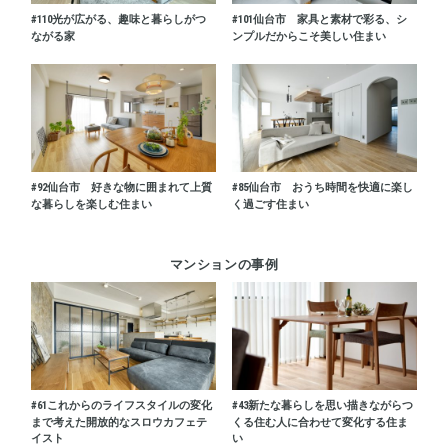
#110
光が広がる、趣味と暮らしがつ
#101
仙台市 家具と素材で彩る、シ
ながる家
ンプルだからこそ美しい住まい
#92
仙台市 好きな物に囲まれて上質
#85
仙台市 おうち時間を快適に楽し
な暮らしを楽しむ住まい
く過ごす住まい
マンションの事例
#61
これからのライフスタイルの変化
#43
新たな暮らしを思い描きながらつ
まで考えた開放的なスロウカフェテ
くる住む人に合わせて変化する住ま
イスト
い