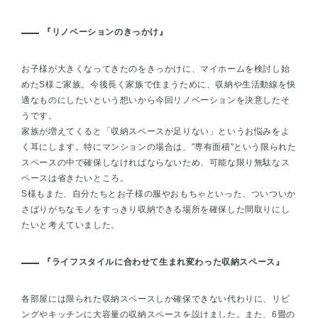
『リノベーションのきっかけ』
お子様が大きくなってきたのをきっかけに、マイホームを検討し始
めたS様ご家族。今後長く家族で住まうために、収納や生活動線を快
適なものにしたいという想いから今回リノベーションを決意したそ
うです。
家族が増えてくると「収納スペースが足りない」というお悩みをよ
く耳にします。特にマンションの場合は、"専有面積"という限られた
スペースの中で確保しなければならないため、可能な限り無駄なス
ペースは省きたいところ。
S様もまた、自分たちとお子様の服やおもちゃといった、ついついか
さばりがちなモノをすっきり収納できる場所を確保した間取りにし
たいと考えていました。
『ライフスタイルに合わせて生まれ変わった収納スペース』
各部屋には限られた収納スペースしか確保できない代わりに、リビ
ングやキッチンに大容量の収納スペースを設けました。また、6畳の