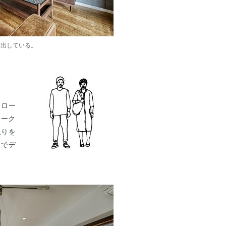
演出している。
クロー
ォーク
取りを
までデ