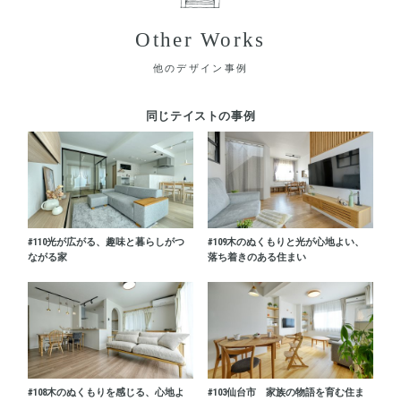
Other Works
他のデザイン事例
同じテイストの事例
#110
光が広がる、趣味と暮らしがつ
#109
木のぬくもりと光が心地よい、
ながる家
落ち着きのある住まい
#108
木のぬくもりを感じる、心地よ
#103
仙台市 家族の物語を育む住ま