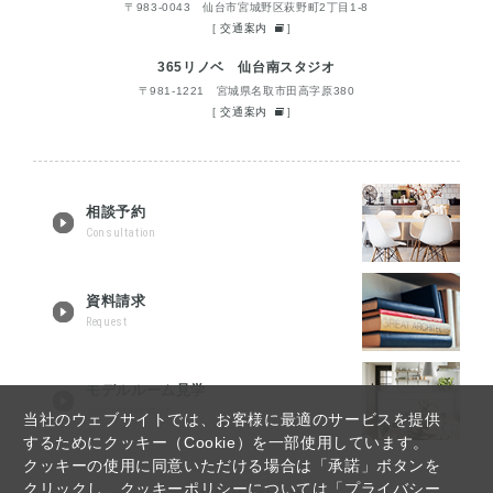
〒983-0043 仙台市宮城野区萩野町2丁目1-8
[
交通案内
]
365リノベ 仙台南スタジオ
〒981-1221 宮城県名取市田高字原380
[
交通案内
]
相談予約
Consultation
資料請求
Request
モデルルーム見学
Tour reservation
当社のウェブサイトでは、お客様に最適のサービスを提供
するためにクッキー（Cookie）を一部使用しています。
クッキーの使用に同意いただける場合は「承諾」ボタンを
クリックし、クッキーポリシーについては「プライバシー