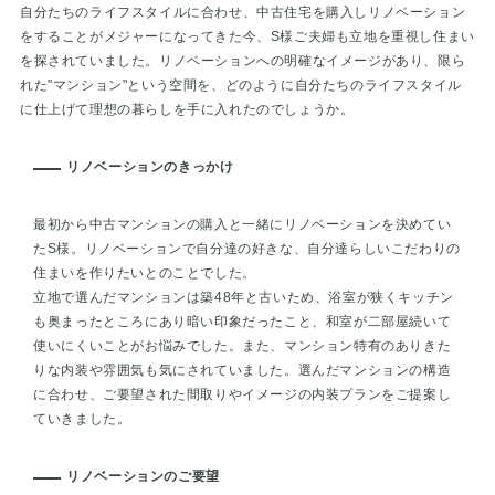
自分たちのライフスタイルに合わせ、中古住宅を購入しリノベーション
をすることがメジャーになってきた今、S様ご夫婦も立地を重視し住まい
を探されていました。リノベーションへの明確なイメージがあり、限ら
れた"マンション"という空間を、どのように自分たちのライフスタイル
に仕上げて理想の暮らしを手に入れたのでしょうか。
リノベーションのきっかけ
最初から中古マンションの購入と一緒にリノベーションを決めてい
たS様。リノベーションで自分達の好きな、自分達らしいこだわりの
住まいを作りたいとのことでした。
立地で選んだマンションは築48年と古いため、浴室が狭くキッチン
も奥まったところにあり暗い印象だったこと、和室が二部屋続いて
使いにくいことがお悩みでした。また、マンション特有のありきた
りな内装や雰囲気も気にされていました。選んだマンションの構造
に合わせ、ご要望された間取りやイメージの内装プランをご提案し
ていきました。
リノベーションのご要望