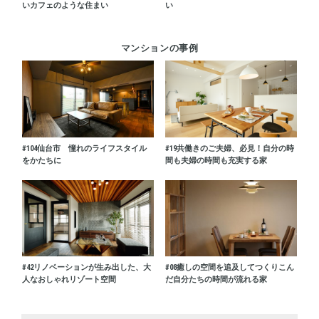
いカフェのような住まい
い
マンションの事例
#104
仙台市 憧れのライフスタイル
#19
共働きのご夫婦、必見！自分の時
をかたちに
間も夫婦の時間も充実する家
#42
リノベーションが生み出した、大
#08
癒しの空間を追及してつくりこん
人なおしゃれリゾート空間
だ自分たちの時間が流れる家