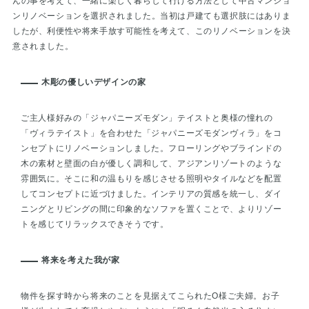
んの事を考えて、一緒に楽しく暮らして行ける方法として中古マンショ
ンリノベーションを選択されました。当初は戸建ても選択肢にはありま
したが、利便性や将来手放す可能性を考えて、このリノベーションを決
意されました。
木彫の優しいデザインの家
ご主人様好みの「ジャパニーズモダン」テイストと奥様の憧れの
「ヴィラテイスト」を合わせた「ジャパニーズモダンヴィラ」をコ
ンセプトにリノベーションしました。フローリングやブラインドの
木の素材と壁面の白が優しく調和して、アジアンリゾートのような
雰囲気に。そこに和の温もりを感じさせる照明やタイルなどを配置
してコンセプトに近づけました。インテリアの質感を統一し、ダイ
ニングとリビングの間に印象的なソファを置くことで、よりリゾー
トを感じてリラックスできそうです。
将来を考えた我が家
物件を探す時から将来のことを見据えてこられたO様ご夫婦。お子