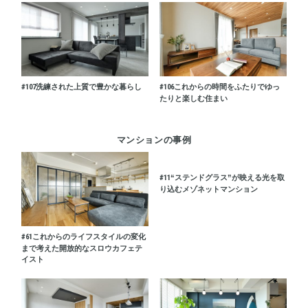
#107
洗練された上質で豊かな暮らし
#106
これからの時間をふたりでゆっ
たりと楽しむ住まい
マンションの事例
#11
“ステンドグラス”が映える光を取
り込むメゾネットマンション
#61
これからのライフスタイルの変化
まで考えた開放的なスロウカフェテ
イスト