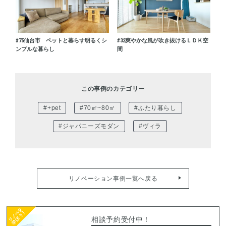
#75
仙台市 ペットと暮らす明るくシ
#32
爽やかな風が吹き抜けるＬＤＫ空
ンプルな暮らし
間
この事例のカテゴリー
#+pet
#70㎡~80㎡
#ふたり暮らし
#ジャパニーズモダン
#ヴィラ
リノベーション事例一覧へ戻る
相談予約受付中！