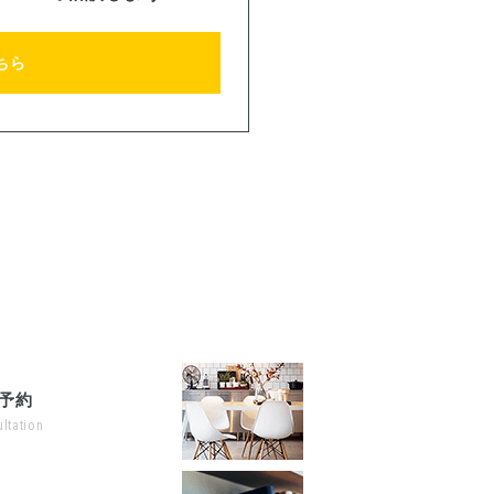
ちら
予約
ltation