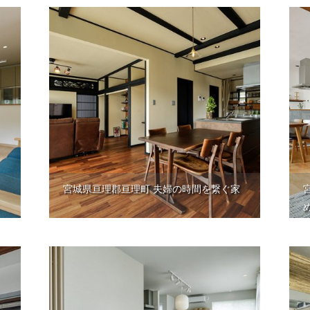
宮城県亘理郡亘理町 夫婦の時間を繋ぐ家