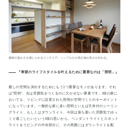
素材の温かさを感じられるインテリア。シンプルだが居心地の良さが伝わる。
『希望のライフスタイルを叶えるために重要なのは「照明」』
癒しの空間を演出するためにもう1つ重要なモノがあります。それ
は"照明"。光は雰囲気をつくるのに欠かせない要素です。I様の家に
おいても、リビングに設置された照明が空間づくりのキーポイント
になっています。一般的な家に多い照明といえば天井付のシーリン
グライト、もしくはダウンライト。今回は落ち着いた雰囲気でゆっ
くり過ごしたいというI様の思いから、ペンダントライトとスポット
ライトをリビングの中央部分に、その周囲にはダウンライトを配