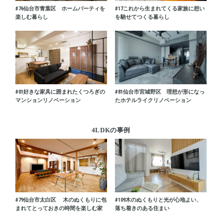
#76
仙台市青葉区 ホームパーティを
#17
これから生まれてくる家族に想い
楽しむ暮らし
を馳せてつくる暮らし
#01
好きな家具に囲まれたくつろぎの
#81
仙台市宮城野区 理想が形になっ
マンションリノベーション
たホテルライクリノベーション
4LDKの事例
#79
仙台市太白区 木のぬくもりに包
#109
木のぬくもりと光が心地よい、
まれてとっておきの時間を楽しむ家
落ち着きのある住まい