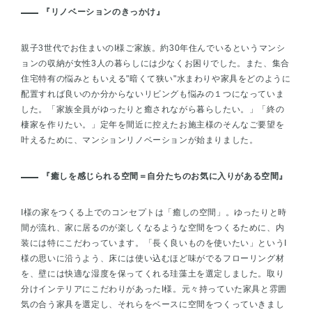
『リノベーションのきっかけ』
親子3世代でお住まいのI様ご家族。約30年住んでいるというマンシ
ョンの収納が女性3人の暮らしには少なくお困りでした。また、集合
住宅特有の悩みともいえる"暗くて狭い"水まわりや家具をどのように
配置すれば良いのか分からないリビングも悩みの１つになっていま
した。「家族全員がゆったりと癒されながら暮らしたい。」「終の
棲家を作りたい。」定年を間近に控えたお施主様のそんなご要望を
叶えるために、マンションリノベーションが始まりました。
『癒しを感じられる空間＝自分たちのお気に入りがある空間』
I様の家をつくる上でのコンセプトは「癒しの空間」。ゆったりと時
間が流れ、家に居るのが楽しくなるような空間をつくるために、内
装には特にこだわっています。「長く良いものを使いたい」というI
様の思いに沿うよう、床には使い込むほど味がでるフローリング材
を、壁には快適な湿度を保ってくれる珪藻土を選定しました。取り
分けインテリアにこだわりがあったI様。元々持っていた家具と雰囲
気の合う家具を選定し、それらをベースに空間をつくっていきまし