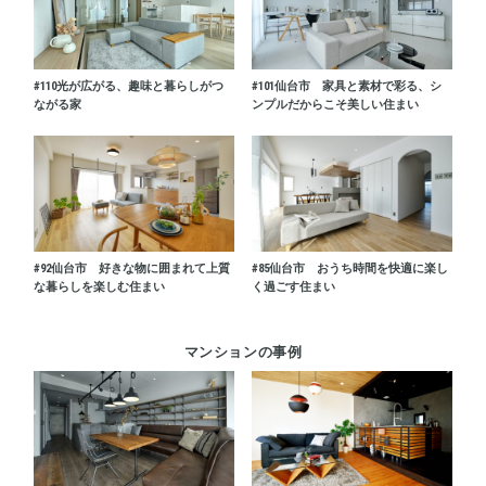
#110
光が広がる、趣味と暮らしがつ
#101
仙台市 家具と素材で彩る、シ
ながる家
ンプルだからこそ美しい住まい
#92
仙台市 好きな物に囲まれて上質
#85
仙台市 おうち時間を快適に楽し
な暮らしを楽しむ住まい
く過ごす住まい
マンションの事例