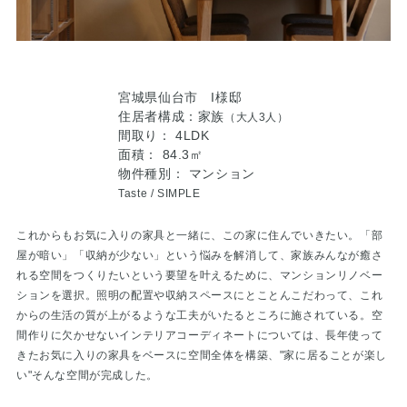
宮城県仙台市 I様邸
住居者構成：家族
（大人3人）
間取り： 4LDK
面積： 84.3㎡
物件種別： マンション
Taste /
SIMPLE
これからもお気に入りの家具と一緒に、この家に住んでいきたい。「部
屋が暗い」「収納が少ない」という悩みを解消して、家族みんなが癒さ
れる空間をつくりたいという要望を叶えるために、マンションリノベー
ションを選択。照明の配置や収納スペースにとことんこだわって、これ
からの生活の質が上がるような工夫がいたるところに施されている。空
間作りに欠かせないインテリアコーディネートについては、長年使って
きたお気に入りの家具をベースに空間全体を構築、"家に居ることが楽し
い"そんな空間が完成した。