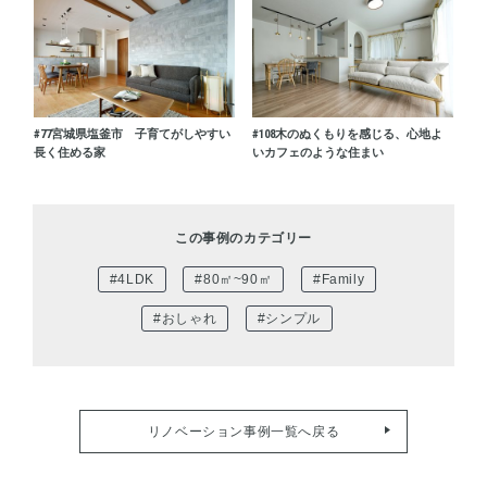
#77
宮城県塩釜市 子育てがしやすい
#108
木のぬくもりを感じる、心地よ
長く住める家
いカフェのような住まい
この事例のカテゴリー
#4LDK
#80㎡~90㎡
#Family
#おしゃれ
#シンプル
リノベーション事例一覧へ戻る